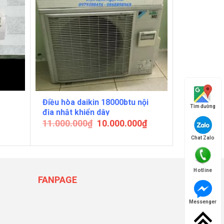
Điều hòa daikin 18000btu nội
Tìm đường
địa nhật khiển dây
11.000.000
₫
10.000.000
₫
Chat Zalo
Hotline
FANPAGE
Messenger