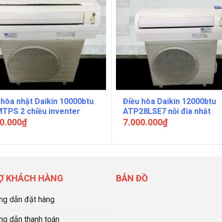
 hòa nhật Daikin 10000btu
Điều hòa Daikin 12000btu
TPS 2 chiều inventer
ATP28LSE7 nội địa nhật
0.000
₫
7.000.000
₫
Ợ KHÁCH HÀNG
BẢN ĐỒ
g dẫn đặt hàng
g dẫn thanh toán