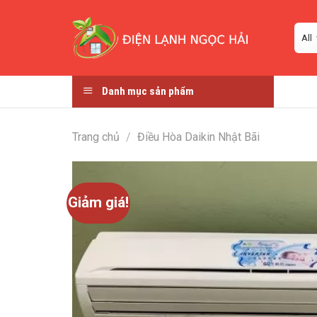
Skip
to
content
Danh mục sản phẩm
Trang chủ
/
Điều Hòa Daikin Nhật Bãi
Giảm giá!