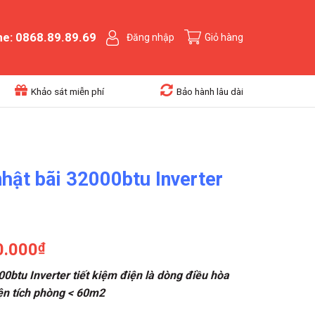
ne: 0868.89.89.69
Đăng nhập
Giỏ hàng
Khảo sát miễn phí
Bảo hành lâu dài
nhật bãi 32000btu Inverter
0.000
₫
00btu Inverter tiết kiệm điện là dòng điều hòa
iện tích phòng < 60m2