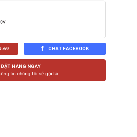
00V
9.69
CHAT FACEBOOK
ĐẶT HÀNG NGAY
ông tin chúng tôi sẽ gọi lại