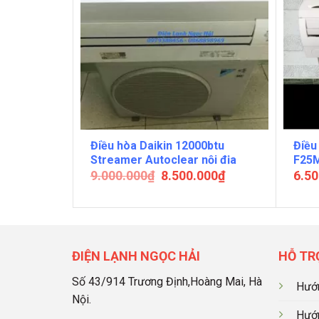
00BTU
Điều hòa Daikin 12000btu
Điều
t
Streamer Autoclear nội địa
F25M
nhật
9.000.000
₫
8.500.000
₫
6.50
ĐIỆN LẠNH NGỌC HẢI
HỖ TR
Số 43/914 Trương Định,Hoàng Mai, Hà
Hướn
Nội.
Hướn