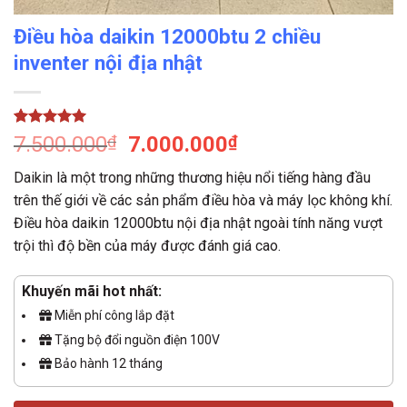
Điều hòa daikin 12000btu 2 chiều
inventer nội địa nhật
5.00
1
trên 5
7.500.000
₫
7.000.000
₫
dựa trên
đánh giá
Daikin là một trong những thương hiệu nổi tiếng hàng đầu
trên thế giới về các sản phẩm điều hòa và máy lọc không khí.
Điều hòa daikin 12000btu nội địa nhật ngoài tính năng vượt
trội thì độ bền của máy được đánh giá cao.
Khuyến mãi hot nhất:
Miễn phí công lắp đặt
Tặng bộ đổi nguồn điện 100V
Bảo hành 12 tháng