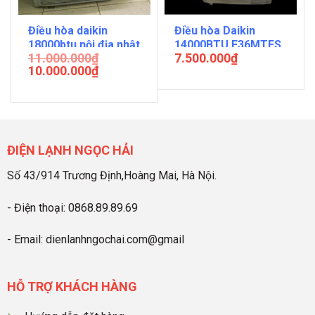
Điều hòa daikin
Điều hòa Daikin
18000btu nội địa nhật
14000BTU F36MTES
11.000.000
₫
7.500.000
₫
khiển dây
nội địa nhật
10.000.000
₫
ĐIỆN LẠNH NGỌC HẢI
Số 43/914 Trương Định,Hoàng Mai, Hà Nội.
- Điện thoại:
0868.89.89.69
- Email: dienlanhngochai.com@gmail
HỖ TRỢ KHÁCH HÀNG