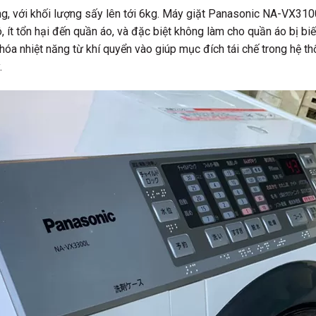
ng, với khối lượng sấy lên tới 6kg. Máy giặt Panasonic NA-VX3
 ít tổn hại đến quần áo, và đặc biệt không làm cho quần áo bị biế
óa nhiệt năng từ khí quyển vào giúp mục đích tái chế trong hệ th
.