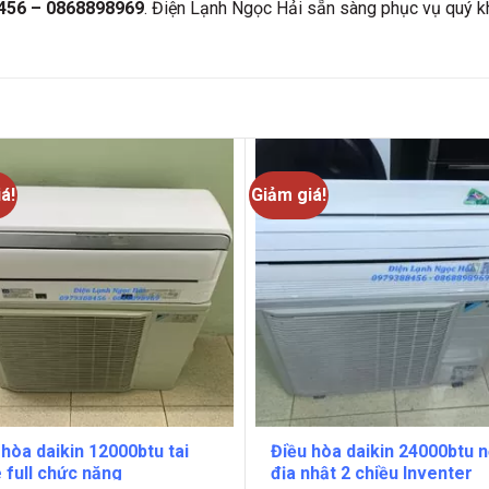
456 – 0868898969
. Điện Lạnh Ngọc Hải sẵn sàng phục vụ quý k
á!
Giảm giá!
 hòa daikin 12000btu tai
Điều hòa daikin 24000btu n
 full chức năng
địa nhật 2 chiều Inventer