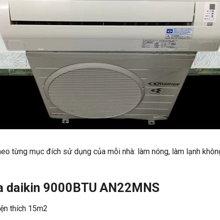
o từng mục đích sử dụng của mỗi nhà: làm nóng, làm lạnh không kh
hòa daikin 9000BTU AN22MNS
iện thích 15m2