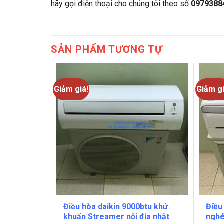
hãy gọi điện thoại cho chúng tôi theo số
0979388
SẢN PHẨM TƯƠNG TỰ
Giảm giá!
Giảm gi
0btu nhật
Điều hòa daikin 9000btu khử
Điều
khuẩn Streamer nội địa nhật
nghé